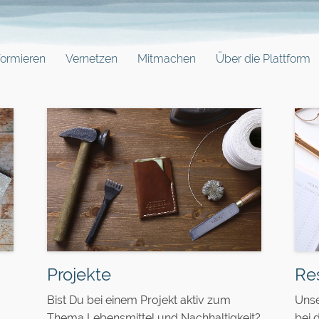
formieren
Vernetzen
Mitmachen
Über die Plattform
Projekte
Re
Bist Du bei einem Projekt aktiv zum
Unse
Thema Lebensmittel und Nachhaltigkeit?
bei 