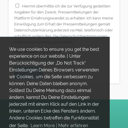
Hiermit übermittle ich die zur Verfügung gestellten
Angaben für den Zweck, Pressemitteilungen der
Plattform Ernährungswandel zu erhalten. Ich kann meine
Einwilligung zum Erhalt der Pressemitteilungen gemäß
Datenschutzerklärung jederzeit via Mail, telefonisch oder
schriftlich widerrufen. Die Datenschutzbestimmungen
habe ich zur Kenntnis genommen.
*
We use cookies to ensure you get the best
Hier findest Du unsere
experience on our website. | Unter
Datenschutzbestimmungen
.
Berücksichtigung der „Do Not Track“
Einstellungen Deines Browsers verwenden
Absenden
wir Cookies, um die Seite verbessern zu
können. Deine Daten bleiben anonym.
Solltest Du Deine Meinung dazu einmal
ändern, kannst Du Deine Einstellungen
jederzeit mit einem Klick auf den Link in der
linken, unteren Ecke des Fensters ändern.
eine Initiative von
Andere Cookies betreffen die Funktionalität
der Seite.
Learn More | Mehr erfahren