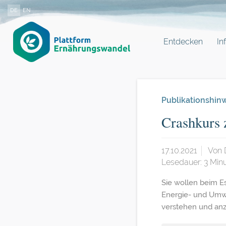
DE
EN
Entdecken
In
Publikationshin
Crashkurs
17.10.2021
Von
Lesedauer:
3
Minu
Sie wollen beim E
Energie- und Umwe
verstehen und an