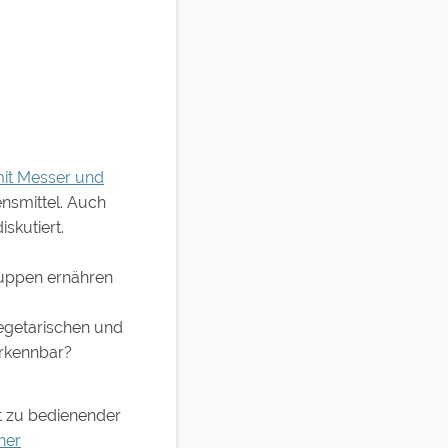
it Messer und
nsmittel. Auch
kutiert.
uppen ernähren
vegetarischen und
erkennbar?
ht zu bedienender
ner