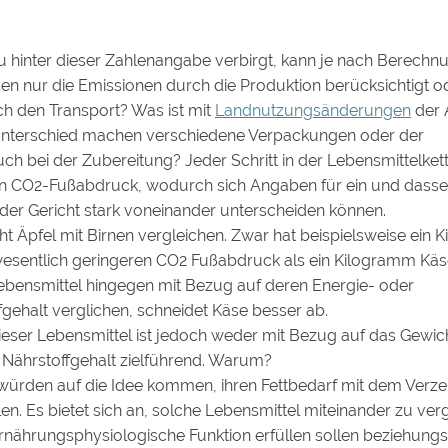
u hinter dieser Zahlenangabe verbirgt, kann je nach Berec
den nur die Emissionen durch die Produktion berücksichtigt 
ch den Transport? Was ist mit
Landnutzungsänderungen
der 
nterschied machen verschiedene Verpackungen oder der
ch bei der Zubereitung? Jeder Schritt in der Lebensmittelkett
en CO2-Fußabdruck, wodurch sich Angaben für ein und dasse
der Gericht stark voneinander unterscheiden können.
ht Äpfel mit Birnen vergleichen. Zwar hat beispielsweise ein
wesentlich geringeren CO2 Fußabdruck als ein Kilogramm Kä
ebensmittel hingegen mit Bezug auf deren Energie- oder
gehalt verglichen, schneidet Käse besser ab.
dieser Lebensmittel ist jedoch weder mit Bezug auf das Gewic
Nährstoffgehalt zielführend. Warum?
würden auf die Idee kommen, ihren Fettbedarf mit dem Verz
n. Es bietet sich an, solche Lebensmittel miteinander zu verg
ernährungsphysiologische Funktion erfüllen sollen beziehung