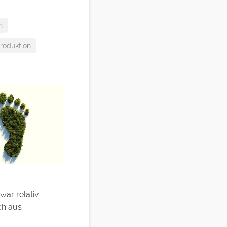
n
roduktion
war relativ
ch aus