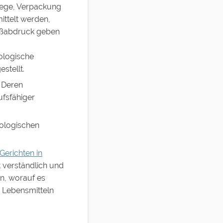
wege, Verpackung
ittelt werden,
Fußabdruck geben
ologische
stellt.
 Deren
ufsfähiger
kologischen
erichten in
t verständlich und
en, worauf es
n Lebensmitteln