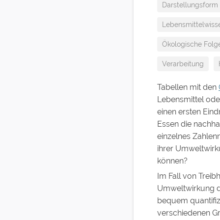
Darstellungsform
Lebensmittelwiss
Ökologische Folg
Verarbeitung
Tabellen mit den
Lebensmittel od
einen ersten Ein
Essen die nachhal
einzelnes Zahlen
ihrer Umweltwirk
können?
Im Fall von Treib
Umweltwirkung de
bequem quantifizi
verschiedenen Grü