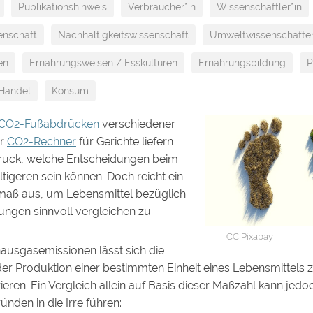
Publikationshinweis
Verbraucher*in
Wissenschaftler*in
enschaft
Nachhaltigkeitswissenschaft
Umweltwissenschafte
en
Ernährungsweisen / Esskulturen
Ernährungsbildung
P
Handel
Konsum
CO2-Fußabdrücken
verschiedener
er
CO2-Rechner
für Gerichte liefern
druck, welche Entscheidungen beim
tigeren sein können. Doch reicht ein
maß aus, um Lebensmittel bezüglich
ungen sinnvoll vergleichen zu
CC Pixabay
hausgasemissionen lässt sich die
r Produktion einer bestimmten Einheit eines Lebensmittels z
eren. Ein Vergleich allein auf Basis dieser Maßzahl kann jedo
nden in die Irre führen: