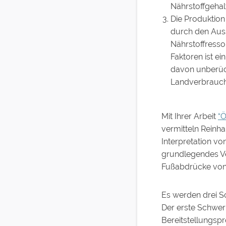
Nährstoffgehal
Die Produktion
durch den Auss
Nährstoffresso
Faktoren ist e
davon unberück
Landverbrauch
Mit Ihrer Arbeit
“Ö
vermitteln Reinha
Interpretation vo
grundlegendes Ve
Fußabdrücke von
Es werden drei S
Der erste Schwer
Bereitstellungsp