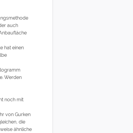
hnungsmethode
oder auch
Anbaufläche
e hat einen
lbe
 Kilogramm
se. Werden
ht noch mit
ehr von Gurken
leichen, die
sweise ähnliche