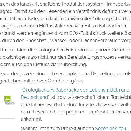
erem das landwirtschaftliche Produktionssystem, Transport
grad. Damit soll den Lesenden ein Verständnis dafür zu verm
nsmittel einer Kategorie keinen “universellen” ökologischen 
r angesprochenen Einflussfaktoren von Fall zu Fall variieren.
erpunkt werden ergänzend zum CO2-Fußabdruck weitere ök
. durch den Phosphat-, Wasser- oder Flächenverbrauch vorge
 thematisiert die ökologischen Fußabdrücke ganzer Gerichte.
cksichtigen also nicht nur den Bereitstellungsprozess verka
ndern auch den Einfluss der Zubereitung.
 werden jeweils durch die exemplarische Darstellung der ö
ger Lebensmittel bzw. Gerichte ergänzt.
“Ökologische Fußabdrücke von Lebensmitteln und G
Deutschland”
ist trotz wissenschaftlichem Ton leich
eine lohnenswerte Lektüre für alle, die wissen woll
beim Lesen und Interpretieren der Ökobilanzen vo
ankommt.
Weitere Infos zum Projekt auf den
Seiten des ifeu
.