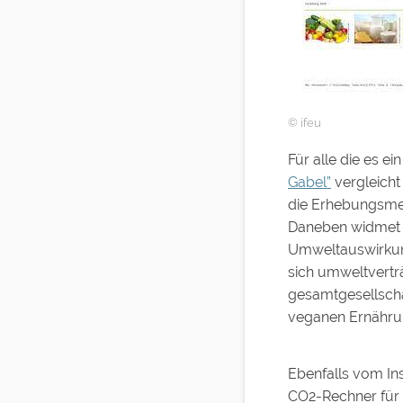
© ifeu
Für alle die es e
Gabel”
vergleicht
die Erhebungsme
Daneben widmet s
Umweltauswirkun
sich umweltvertr
gesamtgesellscha
veganen Ernährun
Ebenfalls vom Ins
CO2-Rechner für 