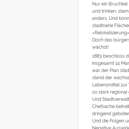
Nur ein Bruchtei
und trinken, sta
anders. Und könn
stadtnahe Flächen 
»Relokalisierung«
Doch das bürger
wächst!
1883 beschloss d
insgesamt 14 Mar
war der Plan städ
stand der wachse
Lebensmittel zur
so stark regiona
Und Stadtverwaltu
Chefsache betrei
dringend geboten
Und die Folgen u
Negative Auswirk