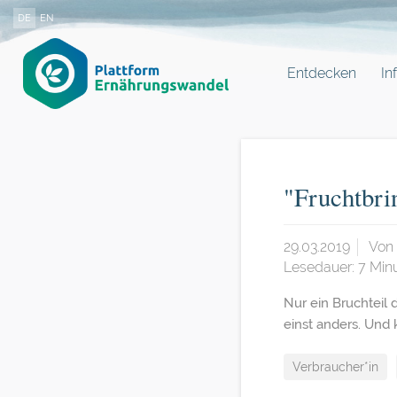
DE
EN
Entdecken
In
"Fruchtbri
29.03.2019
Von
Lesedauer:
7
Min
Nur ein Bruchteil
einst anders. Und
Verbraucher*in