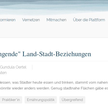
formieren
Vernetzen
Mitmachen
Über die Plattform
ngende" Land-Stadt-Beziehungen
Gundula Oertel
uten
 dessen, was Städter heute essen und trinken, stammt vom nahen
 könnte wieder anders werden. Genug stadtnahe Flächen gäbe es
Praktiker*in
Ernährungspolitik
Übergreifend