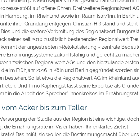
 Umlenken privaten Kapitals in zivilgesellschaftlich bestimm
rozesse stößt auf offene Ohren. Drei weitere Regionalwert A
 Hamburg, im Rheinland sowie im Raum Isar/Inn. In Berlin
fünfte ihrer Gründung entgegen. Christian Hiß stand und steh
. Dies und die weitere Verbreitung des Regionalwert Bürgerak
ck seiner seit 2010 zusätzlich bestehenden Regionalwert Tr
s kommt der angestrebten »Relokalisierung « zentrale Bedeu
re Ernährungssysteme zukunftsfähig und gerecht zu machen.
, wenn zwischen Regionalwert AGs und den hierzulande ersten
die im Frühjahr 2016 in Köln und Berlin gegründet worden si
 bestehen. So ist etwa die Regionalwert AG im Rheinland au
treten. Und Timo Kaphengst lässt seine Expertise als Gründer
it in die Arbeit des Sprecher* innenkreises im Ernährungsrat B
 vom Acker bis zum Teller
Versorgung der Städte aus der Region ist eine wichtige, doch 
 die Ernährungsräte im Visier haben. Ihr erklärtes Ziel ist
atie! Das heißt, sie wollen die Bestimmungsmacht über un