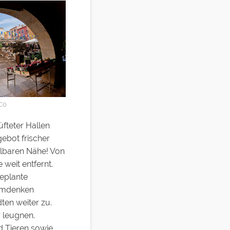
CC0
üfteter Hallen
ebot frischer
elbaren Nähe! Von
weit entfernt.
geplante
 Umdenken
ten weiter zu.
 leugnen.
d Tieren sowie