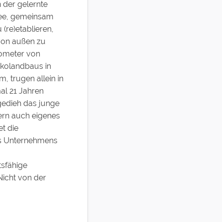
 der gelernte
Idee, gemeinsam
(re)etablieren,
 von außen zu
ilometer von
Ökolandbaus in
, trugen allein in
al 21 Jahren
gedieh das junge
ern auch eigenes
et die
nes Unternehmens
tsfähige
icht von der