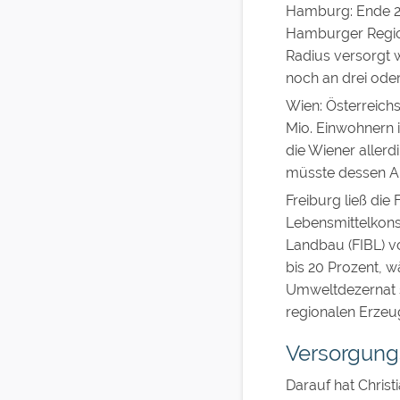
Hamburg: Ende 20
Hamburger Region
Radius versorgt 
noch an drei oder
Wien: Österreich
Mio. Einwohnern 
die Wiener aller
müsste dessen An
Freiburg ließ die
Lebensmittelkons
Landbau (FIBL) vo
bis 20 Prozent, 
Umweltdezernat s
regionalen Erzeu
Versorgung
Darauf hat Christi