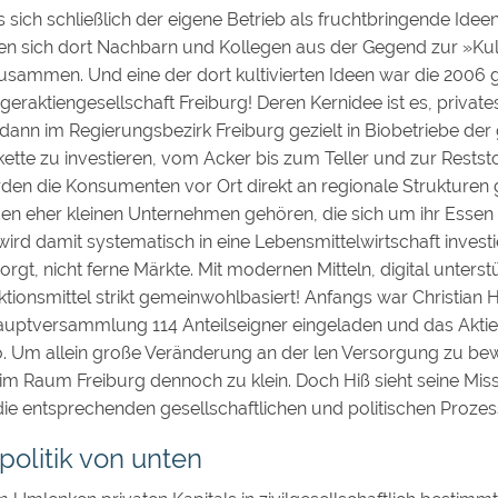
sich schließlich der eigene Betrieb als fruchtbringende Ide
n sich dort Nachbarn und Kollegen aus der Gegend zur »Kul
ammen. Und eine der dort kultivierten Ideen war die 2006
eraktiengesellschaft Freiburg! Deren Kernidee ist es, privates
ann im Regierungsbezirk Freiburg gezielt in Biobetriebe de
tte zu investieren, vom Acker bis zum Teller und zur Restst
rden die Konsumenten vor Ort direkt an regionale Strukturen
 den eher kleinen Unternehmen gehören, die sich um ihr Esse
rd damit systematisch in eine Lebensmittelwirtschaft invest
orgt, nicht ferne Märkte. Mit modernen Mitteln, digital unterst
ionsmittel strikt gemeinwohlbasiert! Anfangs war Christian Hi
auptversammlung 114 Anteilseigner eingeladen und das Aktien
o. Um allein große Veränderung an der len Versorgung zu bewi
im Raum Freiburg dennoch zu klein. Doch Hiß sieht seine Miss
die entsprechenden gesellschaftlichen und politischen Prozes
olitik von unten