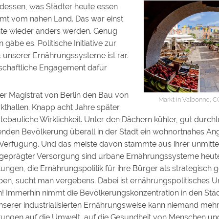
l dessen, was Städter heute essen
mmt vom nahen Land. Das war einst
te wieder anders werden. Genug
gäbe es. Politische Initiative zur
 unserer Ernährungssysteme ist rar.
schaftliche Engagement dafür
er Magistrat von Berlin den Bau von
Markt in Valbonne, 
kthallen. Knapp acht Jahre später
tebauliche Wirklichkeit. Unter den Dächern kühler, gut durchl
nden Bevölkerung überall in der Stadt ein wohnortnahes Ang
 Verfügung. Und das meiste davon stammte aus ihrer unmitt
l geprägter Versorgung sind urbane Ernährungssysteme heute 
ngen, die Ernährungspolitik für ihre Bürger als strategisch 
ben, sucht man vergebens. Dabei ist ernährungspolitisches
! Immerhin nimmt die Bevölkerungskonzentration in den Städ
nserer industrialisierten Ernährungsweise kann niemand mehr
ungen auf die Umwelt, auf die Gesundheit von Menschen un