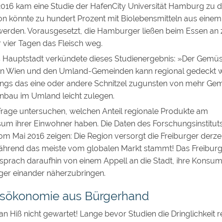
16 kam eine Studie der HafenCity Universität Hamburg zu d
 könnte zu hundert Prozent mit Biolebensmitteln aus einem
werden. Vorausgesetzt, die Hamburger ließen beim Essen an 
 vier Tagen das Fleisch weg.
s Hauptstadt verkündete dieses Studienergebnis: »Der Gemü
in Wien und den Umland-Gemeinden kann regional gedeckt w
dings das eine oder andere Schnitzel zugunsten von mehr G
bau im Umland leicht zulegen.
 Frage untersuchen, welchen Anteil regionale Produkte am
um ihrer Einwohner haben. Die Daten des Forschungsinstituts
m Mai 2016 zeigen: Die Region versorgt die Freiburger derzei
während das meiste vom globalen Markt stammt! Das Freibur
prach daraufhin von einem Appell an die Stadt, ihre Konsum
ger einander näherzubringen.
sökonomie aus Bürgerhand
an Hiß nicht gewartet! Lange bevor Studien die Dringlichkeit re