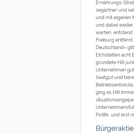
Ernährungs-Strate
segärtner und sei
und mit eigenen M
und dabei weder 
warten, entstand 
Freiburg entfernt
Deutschland« gilt
Eichstetten acht
gründete Hiß jun
Unternehmen gut,
Saatgut und berei
Betriebsentwickl
ging es Hiß imme
situationsangepas
Unternehmensfüh
Politik, und erst 
Bürgeraktie