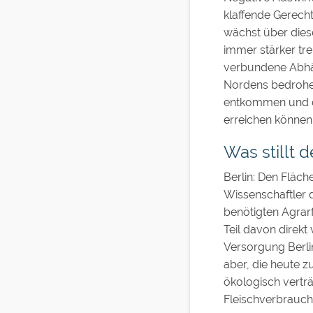
klaffende Gerecht
wächst über dies
immer stärker tre
verbundene Abhän
Nordens bedrohe.
entkommen und di
erreichen können
Was stillt 
Berlin: Den Fläch
Wissenschaftler d
benötigten Agrarf
Teil davon direk
Versorgung Berli
aber, die heute 
ökologisch vertr
Fleischverbrauc