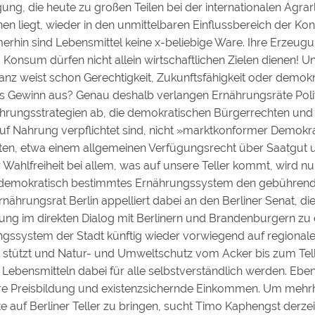
ng, die heute zu großen Teilen bei der internationalen Agra
n liegt, wieder in den unmittelbaren Einflussbereich der K
erhin sind Lebensmittel keine x-beliebige Ware. Ihre Erzeug
 Konsum dürfen nicht allein wirtschaftlichen Zielen dienen! 
nz weist schon Gerechtigkeit, Zukunftsfähigkeit oder demok
ls Gewinn aus? Genau deshalb verlangen Ernährungsräte Poli
rungsstrategien ab, die demokratischen Bürgerrechten un
f Nahrung verpflichtet sind, nicht »marktkonformer Demokra
en, etwa einem allgemeinen Verfügungsrecht über Saatgut un
Wahlfreiheit bei allem, was auf unsere Teller kommt, wird nu
, demokratisch bestimmtes Ernährungssystem den gebühren
nährungsrat Berlin appelliert dabei an den Berliner Senat, die
lung im direkten Dialog mit Berlinern und Brandenburgern zu
ngssystem der Stadt künftig wieder vorwiegend auf regionale
 stützt und Natur- und Umweltschutz vom Acker bis zum Tel
Lebensmitteln dabei für alle selbstverständlich werden. Ebe
aire Preisbildung und existenzsichernde Einkommen. Um mehrhe
 auf Berliner Teller zu bringen, sucht Timo Kaphengst derze