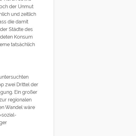
. Doch der Unmut
ich und zeitlich
ass die damit
der Städte des
remdeten Konsum
eme tatsächlich
 untersuchten
p zwei Drittel der
ügung. Ein großer
zur regionalen
hen Wandel wäre
»sozial-
iger