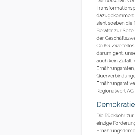
Die Botschaft vom
Transformationsp
dazugekommen: in
sieht soeben die 
Berater zur Seite
der Geschäftszwe
Co.KG. Zweifello
darum geht, unse
auch kein Zufall
Ernährungsräten, 
Querverbindungen
Ernährungsrat ver
Regionalwert AG m
Demokratie
Die Rückkehr zur 
einzige Forderung,
Ernährungsdemokr