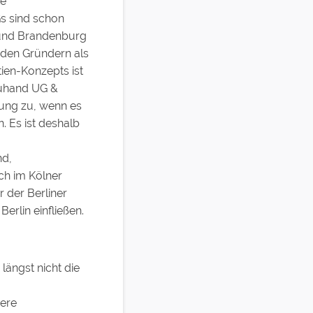
te
Gs sind schon
 und Brandenburg
t den Gründern als
tien-Konzepts ist
euhand UG &
tung zu, wenn es
 Es ist deshalb
nd,
ch im Kölner
 der Berliner
erlin einfließen.
längst nicht die
sere