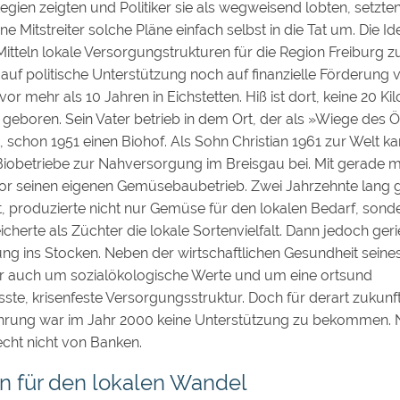
gien zeigten und Politiker sie als wegweisend lobten, setzten
ne Mitstreiter solche Pläne einfach selbst in die Tat um. Die 
itteln lokale Versorgungstrukturen für die Region Freiburg zu 
auf politische Unterstützung noch auf finanzielle Förderung
vor mehr als 10 Jahren in Eichstetten. Hiß ist dort, keine 20 K
, geboren. Sein Vater betrieb in dem Ort, der als »Wiege des 
, schon 1951 einen Biohof. Als Sohn Christian 1961 zur Welt kam
 Biobetriebe zur Nahversorgung im Breisgau bei. Mit gerade m
ior seinen eigenen Gemüsebaubetrieb. Zwei Jahrzehnte lang 
 produzierte nicht nur Gemüse für den lokalen Bedarf, sond
cherte als Züchter die lokale Sortenvielfalt. Dann jedoch geri
ung ins Stocken. Neben der wirtschaftlichen Gesundheit sei
r auch um sozialökologische Werte und um eine ortsund
ste, krisenfeste Versorgungsstruktur. Doch für derart zukunf
rung war im Jahr 2000 keine Unterstützung zu bekommen. N
recht nicht von Banken.
n für den lokalen Wandel