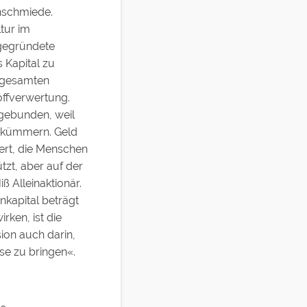
enschmiede.
tur im
 gegründete
 Kapital zu
r gesamten
offverwertung.
 gebunden, weil
n kümmern. Geld
iert, die Menschen
ützt, aber auf der
ß Alleinaktionär.
kapital beträgt
rken, ist die
ion auch darin,
se zu bringen«.