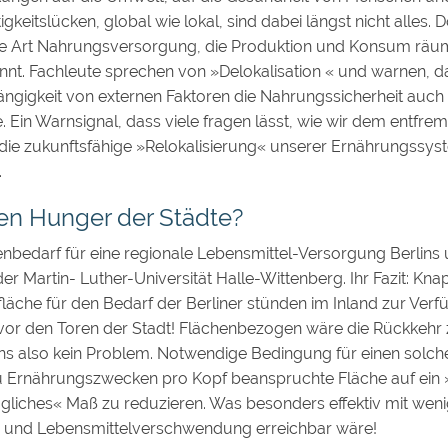
igkeitslücken, global wie lokal, sind dabei längst nicht alles
e Art Nahrungsversorgung, die Produktion und Konsum räuml
nnt. Fachleute sprechen von »Delokalisation « und warnen, d
gigkeit von externen Faktoren die Nahrungssicherheit auch 
 Ein Warnsignal, dass viele fragen lässt, wie wir dem entf
e zukunftsfähige »Relokalisierung« unserer Ernährungssyst
.
den Hunger der Städte?
enbedarf für eine regionale Lebensmittel-Versorgung Berlins
er Martin- Luther-Universität Halle-Wittenberg. Ihr Fazit: Knap
läche für den Bedarf der Berliner stünden im Inland zur Verf
t vor den Toren der Stadt! Flächenbezogen wäre die Rückkehr 
ns also kein Problem. Notwendige Bedingung für einen solc
zu Ernährungszwecken pro Kopf beanspruchte Fläche auf ein 
ägliches« Maß zu reduzieren. Was besonders effektiv mit wen
h und Lebensmittelverschwendung erreichbar wäre!