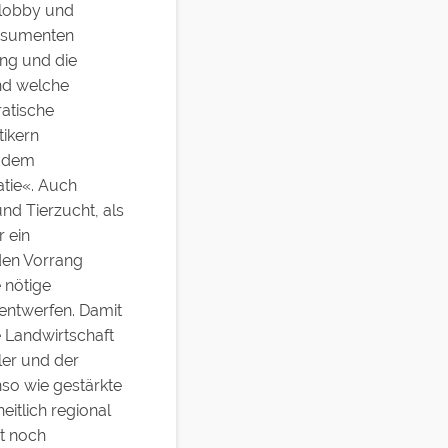
rlobby und
onsumenten
ung und die
Und welche
ratische
tikern
d dem
tie«. Auch
d Tierzucht, als
r ein
den Vorrang
 nötige
 entwerfen. Damit
 Landwirtschaft
ler und der
nso wie gestärkte
itlich regional
it noch