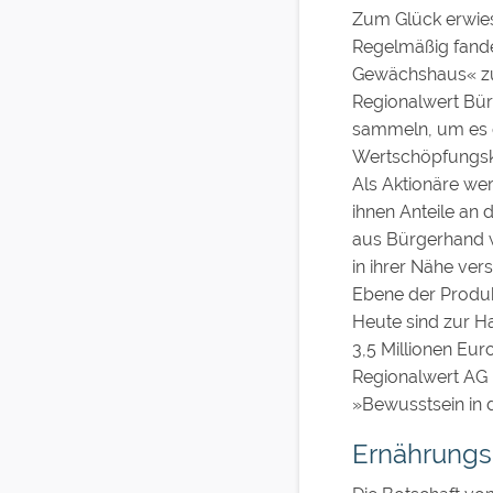
Zum Glück erwies 
Regelmäßig fande
Gewächshaus« zus
Regionalwert Bürg
sammeln, um es d
Wertschöpfungske
Als Aktionäre we
ihnen Anteile an
aus Bürgerhand wi
in ihrer Nähe vers
Ebene der Produkt
Heute sind zur H
3,5 Millionen Eur
Regionalwert AG 
»Bewusstsein in 
Ernährungsp