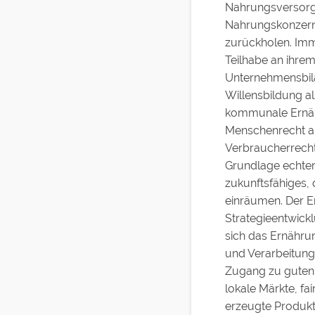
Nahrungsversorgu
Nahrungskonzerne
zurückholen. Imm
Teilhabe an ihrem
Unternehmensbila
Willensbildung a
kommunale Ernäh
Menschenrecht au
Verbraucherrecht
Grundlage echter 
zukunftsfähiges
einräumen. Der Er
Strategieentwick
sich das Ernähru
und Verarbeitung
Zugang zu guten 
lokale Märkte, f
erzeugte Produkte