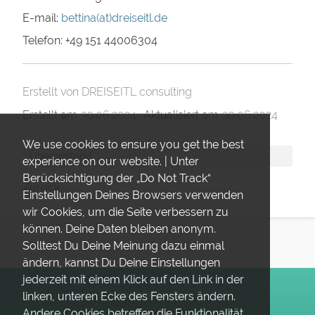
E-mail:
bettina(at)dreiseitl.de
Telefon: +49 151 44006304
Erstellt von
DREISEITL consulting
Erstellt am
30.06.2024
Aktualisiert am
30.06.2024
We use cookies to ensure you get the best
Übergreifend
experience on our website. | Unter
Berücksichtigung der „Do Not Track“
Zurück
Einstellungen Deines Browsers verwenden
wir Cookies, um die Seite verbessern zu
können. Deine Daten bleiben anonym.
Solltest Du Deine Meinung dazu einmal
ändern, kannst Du Deine Einstellungen
jederzeit mit einem Klick auf den Link in der
linken, unteren Ecke des Fensters ändern.
eine Initiative von
Andere Cookies betreffen die Funktionalität