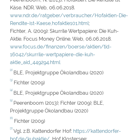
Käse. NDR. Web, 06.06.2018.
www.ndr.de/ratgeber/verbraucher/Hofaktien-Die-
Rendite-ist-Kaese,hofaktie101.html
;
Fichter, A. (2009): Skurrile Wertpapiere: Die Kuh-
Aktie. Focus Money Online. Web, 06.06.2018.
www.focus.de/finanzen/boerse/aktien/tid-
16042/skurrile-wertpapiere-die-kuh-
aktie_aid_449294.html
[2]
BLE, Projektgruppe Ökolandbau (2020)
[3]
Fichter (2009)
[4]
BLE, Projektgruppe Ökolandbau (2020)
[5]
Peerenboom (2013); Fichter (2009); BLE,
Projektgruppe Ökolandbau (2020)
[6]
Fichter (2009)
[7]
Vgl. z.B. Kattendorfer Hof:
https://kattendorfer-
hof.de/kuhaktie/
, Hof Klostersee: