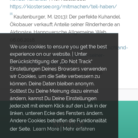
https://klostersee.org/mitmachen/teil-haben/
[8]
Kautenburger, M. (2013): Der perfekte Kuhandel.
Ökobauer verkauft Anteile seiner Rinderherde an
Aktionäre. Hannoversche Allgemeine. Web,
06.06.2018.
We use cookies to ensure you get the best
www.haz.de/Nachrichten/Wirtschaft/Deutschland-
experience on our website. | Unter
Welt/Oekobauer-verkauft-Anteile-seiner-
Berücksichtigung der „Do Not Track“
Rinderherde-an-Aktionaere
Einstellungen Deines Browsers verwenden
[9]
BLE, Projektgruppe Ökolandbau (2020)
wir Cookies, um die Seite verbessern zu
können. Deine Daten bleiben anonym.
Solltest Du Deine Meinung dazu einmal
ändern, kannst Du Deine Einstellungen
jederzeit mit einem Klick auf den Link in der
linken, unteren Ecke des Fensters ändern.
eine Initiative von
Andere Cookies betreffen die Funktionalität
der Seite.
Learn More | Mehr erfahren