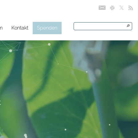
🔎
rm
Kontakt
Spenden
t