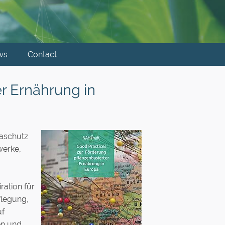
ws
Contact
er Ernährung in
maschutz
werke,
ration für
flegung,
uf
en und