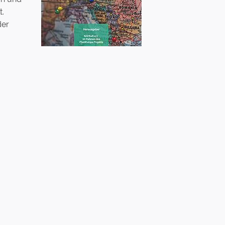
t.
der