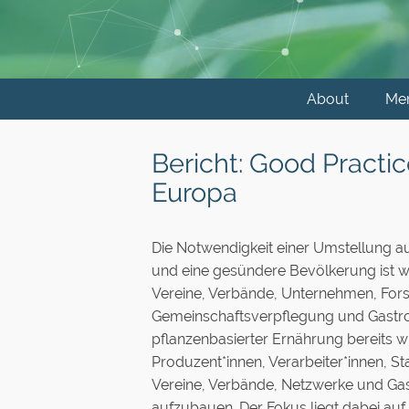
About
Me
Bericht: Good Practi
Europa
Die Notwendigkeit einer Umstellung a
und eine gesündere Bevölkerung ist wi
Vereine, Verbände, Unternehmen, For
Gemeinschaftsverpflegung und Gastron
pflanzenbasierter Ernährung bereits wic
Produzent*innen, Verarbeiter*innen, 
Vereine, Verbände, Netzwerke und Gast
aufzubauen. Der Fokus liegt dabei a