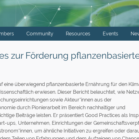
mbers
Community
Resources
Events
Ne
ces zur Förderung pflanzenbasiert
uf eine überwiegend pflanzenbasierte Ernährung für den Kli
ssenschaftlich erwiesen. Dieser Bericht beleuchtet, wie Netz
schungseinrichtungen sowie Akteur*innen aus der
omie durch Pionierarbeit im Bereich nachhaltiger und
htige Beiträge leisten. Er präsentiert Good Practices als Inspi
Start-ups, Unternehmen, Einrichtungen der Gemeinschaftsverp
ronom*innen, um ähnliche Initiativen zu ergreifen oder dara
uf dem Teilen von Erfahrungen und dem Aufzeigen von Chanc