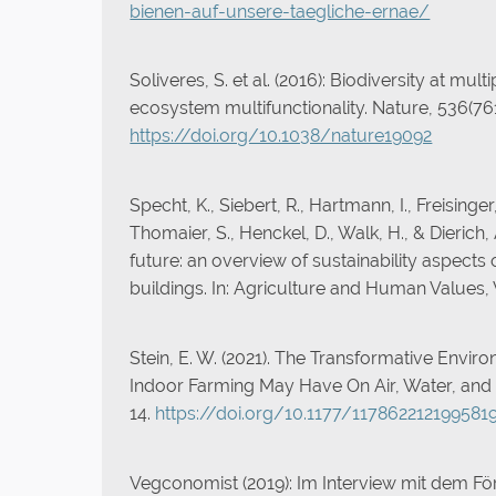
bienen-auf-unsere-taegliche-ernae/
Soliveres, S. et al. (2016): Biodiversity at mult
ecosystem multifunctionality. Nature, 536(76
https://doi.org/10.1038/nature19092
Specht, K., Siebert, R., Hartmann, I., Freisinger
Thomaier, S., Henckel, D., Walk, H., & Dierich,
future: an overview of sustainability aspects
buildings. In: Agriculture and Human Values, 
Stein, E. W. (2021). The Transformative Envir
Indoor Farming May Have On Air, Water, and S
14.
https://doi.org/10.1177/117862212199581
Vegconomist (2019): Im Interview mit dem Fö