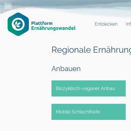
DE
Entdecken
In
Regionale Ernährung
Anbauen
Biozyklisch-veganer Anbau
Mobile Schlachthöfe