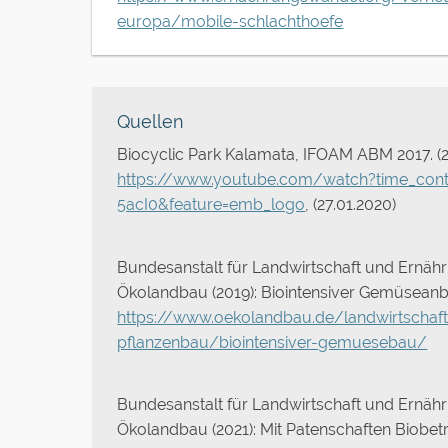
europa/mobile-schlachthoefe
Quellen
Biocyclic Park Kalamata, IFOAM ABM 2017. (2
https://www.youtube.com/watch?time_con
5acI0&feature=emb_logo
, (27.01.2020)
Bundesanstalt für Landwirtschaft und Ernäh
Ökolandbau (2019): Biointensiver Gemüseanb
https://www.oekolandbau.de/landwirtschaf
pflanzenbau/biointensiver-gemuesebau/
Bundesanstalt für Landwirtschaft und Ernäh
Ökolandbau (2021): Mit Patenschaften Biobet