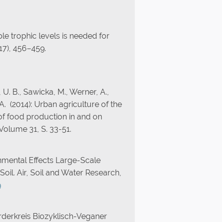
iple trophic levels is needed for
17), 456–459.
, U. B., Sawicka, M., Werner, A.,
 A. (2014): Urban agriculture of the
 of food production in and on
Volume 31, S. 33-51.
onmental Effects Large-Scale
oil. Air, Soil and Water Research,
9
rderkreis Biozyklisch-Veganer