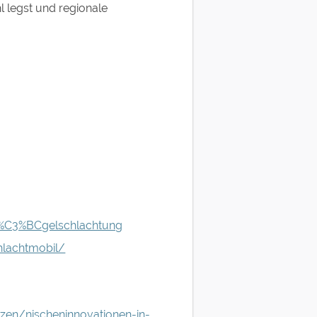
l legst und regionale
l%C3%BCgelschlachtung
hlachtmobil/
zen/nischeninnovationen-in-