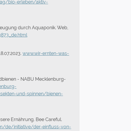
ag/bio-erleben/aktiv-
rzeugung durch Aquaponik. Web,
3873_de.html
18.07.2023.
www.wir-ernten-was-
ldbienen - NABU Mecklenburg-
enburg-
nsekten-und-spinnen/bienen-
sere Ernährung. Bee Careful.
/de/initiative/der-einfluss-von-