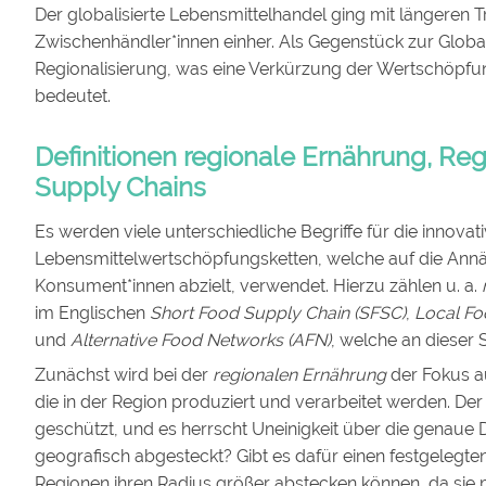
Der globalisierte Lebensmittelhandel ging mit längeren
Zwischenhändler*innen einher. Als Gegenstück zur Globali
Regionalisierung, was eine Verkürzung der Wertschöpfu
bedeutet.
Definitionen regionale Ernährung, Re
Supply Chains
Es werden viele unterschiedliche Begriffe für die innova
Lebensmittelwertschöpfungsketten, welche auf die Ann
Konsument*innen abzielt, verwendet. Hierzu zählen u. a.
im Englischen
Short Food Supply Chain (SFSC)
,
Local Fo
und
Alternative Food Networks (AFN)
, welche an dieser S
Zunächst wird bei der
regionalen Ernährung
der Fokus a
die in der Region produziert und verarbeitet werden. Der B
geschützt, und es herrscht Uneinigkeit über die genaue D
geografisch abgesteckt? Gibt es dafür einen festgelegte
Regionen ihren Radius größer abstecken können, da sie