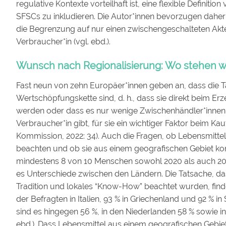
regulative Kontexte vorteilhaft ist, eine flexible Definiti
SFSCs zu inkludieren. Die Autor*innen bevorzugen daher
die Begrenzung auf nur einen zwischengeschalteten Akt
Verbraucher*in (vgl. ebd.).
Wunsch nach Regionalisierung: Wo stehen w
Fast neun von zehn Europäer*innen geben an, dass die Ta
Wertschöpfungskette sind, d. h., dass sie direkt beim Er
werden oder dass es nur wenige Zwischenhändler*innen 
Verbraucher*in gibt, für sie ein wichtiger Faktor beim Ka
Kommission, 2022: 34). Auch die Fragen, ob Lebensmittel
beachten und ob sie aus einem geografischen Gebiet k
mindestens 8 von 10 Menschen sowohl 2020 als auch 2022 a
es Unterschiede zwischen den Ländern. Die Tatsache, da
Tradition und lokales “Know-How” beachtet wurden, finde
der Befragten in Italien, 93 % in Griechenland und 92 % i
sind es hingegen 56 %, in den Niederlanden 58 % sowie i
ebd.). Dass Lebensmittel aus einem geografischen Gebiet