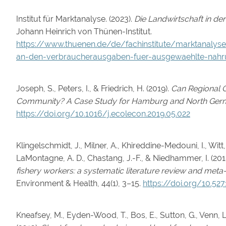
Institut für Marktanalyse. (2023).
Die Landwirtschaft in d
Johann Heinrich von Thünen-Institut.
https://www.thuenen.de/de/fachinstitute/marktanalyse/
an-den-verbraucherausgaben-fuer-ausgewaehlte-nahr
Joseph, S., Peters, I., & Friedrich, H. (2019).
Can Regional O
Community? A Case Study for Hamburg and North Ger
https://doi.org/10.1016/j.ecolecon.2019.05.022
Klingelschmidt, J., Milner, A., Khireddine-Medouni, I., Witt,
LaMontagne, A. D., Chastang, J.-F., & Niedhammer, I. (201
fishery workers: a systematic literature review and meta-
Environment & Health, 44(1), 3–15.
https://doi.org/10.52
Kneafsey, M., Eyden-Wood, T., Bos, E., Sutton, G., Venn, L