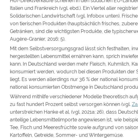
Hof-Direktverkäufe scheinen in den südlichen EU-Lände
Italien und Frankreich (vgl. ebd.). Ein Viertel aller registr
Solidarischen Landwirtschaft (vgl. Infobox unten). Frisc
von tierischen Produkten (hauptsächlich frisches, zubere
Getränken, sind die wichtigsten Produkte, die typischerw
Augère-Granier, 2016: 5).
Mit dem Selbstversorgungsgrad lässt sich festhalten, inw
hergestellten Lebensmittel ernähren kann, sprich inwief
kann. In Deutschland werden mehr Fleisch, Kuhmilch, Kar
konsumiert werden, wodurch bei diesen Produkten der 
liegt. Es werden allerdings nur 36 % der national kons
national konsumierten Obstmenge in Deutschland produz
Während mithilfe verschiedener Modelle theoretisch aufg
zu fast hundert Prozent selbst versorgen können (vgl.
Za
unterstreichen Hanke et al. (vgl. 2021a: 26), dass Deutsch
anteilige Lebensmittelimporte angewiesen ist, wie beispie
Tee, Fisch und Meeresfrüchte sowie aufgrund von sais
Kartoffeln, Getreide, Sommer- und Wintergemüse.