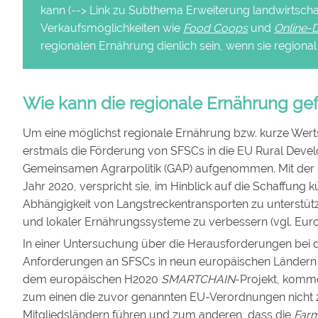
kann (--> Link zu Subthema Erweiterung landwirtschaf
Verkaufsmöglichkeiten wie
Food Coops
und
Online-
regionalen Ernährung dienlich sein, wenn sie regional
Wie kann die regionale Ernährung ge
Um eine möglichst regionale Ernährung bzw. kurze Wert
erstmals die Förderung von SFSCs in die EU Rural Devel
Gemeinsamen Agrarpolitik (GAP) aufgenommen. Mit der
Jahr 2020, verspricht sie, im Hinblick auf die Schaffung k
Abhängigkeit von Langstreckentransporten zu unterstütz
und lokaler Ernährungssysteme zu verbessern (vgl. Eur
In einer Untersuchung über die Herausforderungen bei d
Anforderungen an SFSCs in neun europäischen Ländern 
dem europäischen H2020
SMARTCHAIN
-Projekt, komm
zum einen die zuvor genannten EU-Verordnungen nicht
Mitgliedsländern führen und zum anderen, dass die
Farm