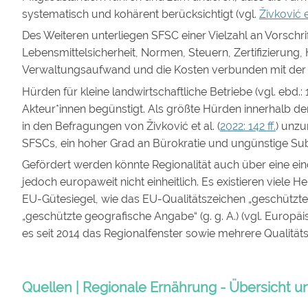
systematisch und kohärent berücksichtigt (vgl.
Živković et
Des Weiteren unterliegen SFSC einer Vielzahl an Vorschri
Lebensmittelsicherheit, Normen, Steuern, Zertifizierung,
Verwaltungsaufwand und die Kosten verbunden mit der
Hürden für kleine landwirtschaftliche Betriebe (vgl. ebd.:
Akteur*innen begünstigt. Als größte Hürden innerhalb 
in den Befragungen von Živković et al. (
2022: 142 ff.
) unzu
SFSCs, ein hoher Grad an Bürokratie und ungünstige Sub
Gefördert werden könnte Regionalität auch über eine ein
jedoch europaweit nicht einheitlich. Es existieren viel
EU-Gütesiegel, wie das EU-Qualitätszeichen „geschützte
„geschützte geografische Angabe“ (g. g. A.) (vgl. Europä
es seit 2014 das Regionalfenster sowie mehrere Qualität
Quellen | Regionale Ernährung - Übersicht u