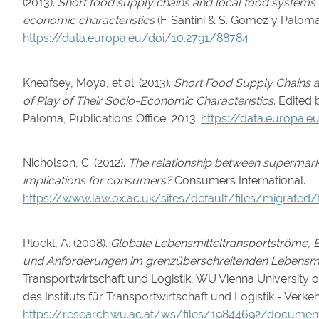
(2013).
Short food supply chains and local food systems in
economic characteristics
(F. Santini & S. Gomez y Paloma,
https://data.europa.eu/doi/10.2791/88784
Kneafsey, Moya, et al. (2013).
Short Food Supply Chains a
of Play of Their Socio-Economic Characteristics
. Edited
Paloma, Publications Office, 2013.
https://data.europa.
Nicholson, C. (2012).
The relationship between supermarke
implications for consumers?
Consumers International.
https://www.law.ox.ac.uk/sites/default/files/migrated
Plöckl, A. (2008).
Globale Lebensmitteltransportströme, E
und Anforderungen im grenzüberschreitenden Lebensmit
Transportwirtschaft und Logistik, WU Vienna University 
des Instituts für Transportwirtschaft und Logistik - Verk
https://research.wu.ac.at/ws/files/19844692/document