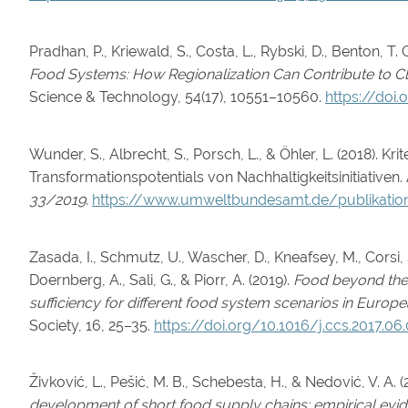
Pradhan, P., Kriewald, S., Costa, L., Rybski, D., Benton, T. G
Food Systems: How Regionalization Can Contribute to Cl
Science & Technology, 54(17), 10551–10560.
https://doi
Wunder, S., Albrecht, S., Porsch, L., & Öhler, L. (2018). K
Transformationspotentials von Nachhaltigkeitsinitiativen
33/2019
.
https://www.umweltbundesamt.de/publikation
Zasada, I., Schmutz, U., Wascher, D., Kneafsey, M., Corsi, 
Doernberg, A., Sali, G., & Piorr, A. (2019).
Food beyond the 
sufficiency for different food system scenarios in Europ
Society, 16, 25–35.
https://doi.org/10.1016/j.ccs.2017.06
Živković, L., Pešić, M. B., Schebesta, H., & Nedović, V. A. (
development of short food supply chains: empirical evi