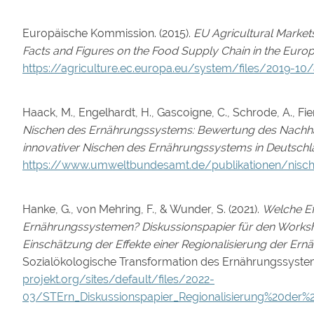
Europäische Kommission. (2015).
EU Agricultural Markets
Facts and Figures on the Food Supply Chain in the Euro
https://agriculture.ec.europa.eu/system/files/2019-10
Haack, M., Engelhardt, H., Gascoigne, C., Schrode, A., Fie
Nischen des Ernährungssystems: Bewertung des Nachhal
innovativer Nischen des Ernährungssystems in Deutsch
https://www.umweltbundesamt.de/publikationen/nisc
Hanke, G., von Mehring, F., & Wunder, S. (2021).
Welche Eff
Ernährungssystemen? Diskussionspapier für den Worksh
Einschätzung der Effekte einer Regionalisierung der Er
Sozialökologische Transformation des Ernährungssyste
projekt.org/sites/default/files/2022-
03/STErn_Diskussionspapier_Regionalisierung%20der