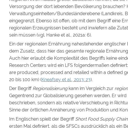
Versorgung der dort lebenden Bevölkerung brauchen? Hä
Verwaltungseinheiten/Bundesländerebene (Landkreis, 
eingegrenzt. Ebenso ist offen, ob mit dem Begriff eine E
regionalen Erzeugnissen besteht und inwiefern alle Zuta
sein müssen (vgl. Hanke et al., 2021a: 6).
Ein der regionalen Ernährung nahestehender englischer B
dem Zusatz, dass hier das gesamte regionale Ernährun
Auch hier erlaubt die Komplexität des Begriffs keine eindeu
Research Centers wird ein LFS folgendermaßen definiert:
are produced, processed and retailed within a defined ge
20 bis 100 km) (
Kneafsey et al., 2013: 23
).
Der Begriff
Regionalisierung
kann im Vergleich zur
regio
Gegentrend zur Globalisierung gesehen werden. Er wird 
beschrieben, sondern als relative Verschiebung in Rich
Sinne der örtlichen Annäherung von Produktion und Konsum
Im Englischen spielt der Begriff
Short Food Supply Chain
ersten Mal definiert, als die SFSCs ausdrücklich als ei