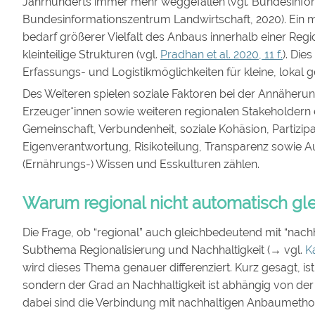
Jahrhunderts immer mehr weggefallen (vgl. Bundesinform
Bundesinformationszentrum Landwirtschaft, 2020). Ein 
bedarf größerer Vielfalt des Anbaus innerhalb einer Regi
kleinteilige Strukturen (vgl.
Pradhan et al. 2020, 11 f.
). Die
Erfassungs- und Logistikmöglichkeiten für kleine, loka
Des Weiteren spielen soziale Faktoren bei der Annäher
Erzeuger*innen sowie weiteren regionalen Stakeholdern 
Gemeinschaft, Verbundenheit, soziale Kohäsion, Partizip
Eigenverantwortung, Risikoteilung, Transparenz sowie
(Ernährungs-) Wissen und Esskulturen zählen.
Warum regional nicht automatisch glei
Die Frage, ob “regional” auch gleichbedeutend mit “nachhal
Subthema Regionalisierung und Nachhaltigkeit (→ vgl.
K
wird dieses Thema genauer differenziert. Kurz gesagt, ist
sondern der Grad an Nachhaltigkeit ist abhängig von de
dabei sind die Verbindung mit nachhaltigen Anbaumetho