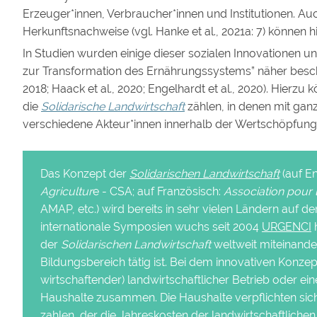
Erzeuger*innen, Verbraucher*innen und Institutionen. A
Herkunftsnachweise (vgl. Hanke et al., 2021a: 7) können 
In Studien wurden einige dieser sozialen Innovationen u
zur Transformation des Ernährungssystems” näher beschr
2018; Haack et al., 2020; Engelhardt et al., 2020). Hierzu
die
Solidarische Landwirtschaft
zählen, in denen mit gan
verschiedene Akteur*innen innerhalb der Wertschöpfungs
Das Konzept der
Solidarischen Landwirtschaft
(auf En
Agricultur
e - CSA; auf Französisch:
Association pour 
AMAP, etc.) wird bereits in sehr vielen Ländern auf 
internationale Symposien wuchs seit 2004
URGENCI
h
der
Solidarischen Landwirtschaft
weltweit miteinande
Bildungsbereich tätig ist. Bei dem innovativen Konzept
wirtschaftender) landwirtschaftlicher Betrieb oder ein
Haushalte zusammen. Die Haushalte verpflichten sich
zahlen, der die Jahreskosten der landwirtschaftlich