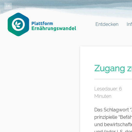
DE
Entdecken
In
Zugang zu
Lesedauer:
6
Minuten
Das Schlagwort “
prinzipielle “Bef
und bewirtschaft
und/oder i. S. de