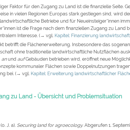
iger Faktor für den Zugang zu Land ist die finanzielle Seite. Ge
eise in vielen Regionen Europas stark gestiegen sind, wird d
 landwirtschaftliche Betriebe und für Neueinsteiger*innen imm
r*innen ist die Frage nach dem finanziellen Zugang zu Land 
tralem Interesse. (→ vgl.
Kapitel: Finanzierung landwirtschaft
ekt betrifft die Flächenerweiterung. Insbesondere das sogena
schaft ohne traditionelle landwirtschaftliche Nutzflächen a
, an
und
auf
Gebäuden betrieben wird, eröffnet neue Möglich
nzepte kommunaler Flächen sowie Doppelnutzungen tragen
ng bei. (→ vgl.
Kapitel: Erweiterung landwirtschaftlicher Fläc
ang zu Land - Übersicht und Problemsituation
o. J. a).
Securing land for agroecology.
Abgerufen 1. Septem