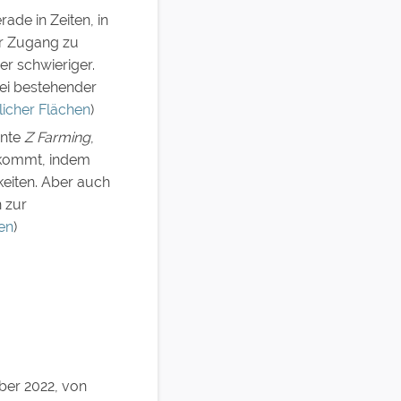
rade in Zeiten, in
er Zugang zu
er schwieriger.
bei bestehender
licher Flächen
)
nnte
Z Farming
,
uskommt, indem
keiten. Aber auch
 zur
hen
)
ber 2022, von