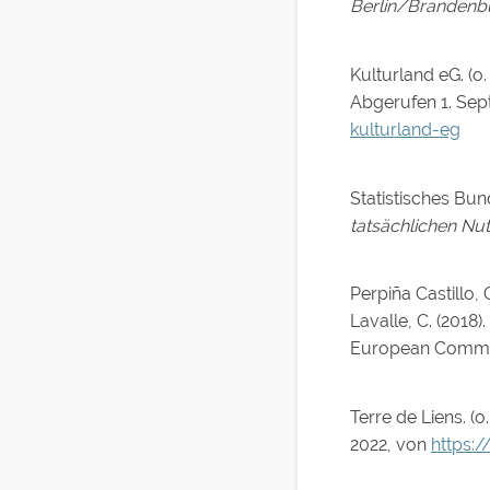
Berlin/Branden
Kulturland eG. (o. 
Abgerufen 1. Se
kulturland-eg
Statistisches Bu
tatsächlichen Nu
Perpiña Castillo, C
Lavalle, C. (2018).
European Commi
Terre de Liens. (o. 
2022, von
https:/