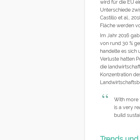
wird für die EU 
Unterschiede zwis
Castillo et al., 2
Fläche werden vor
Im Jahr 2016 gab 
von rund 30 % geg
handelte es sich 
Verluste hatten P
die landwirtschaf
Konzentration de
Landwirtschaftsb
With more t
is a very r
build susta
Trends und