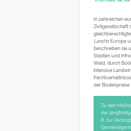
In zahlreichen eu
Zivilgesellschaf
gleichberechtigt
Land
in Europa 
beschreiben sie u
Städten und Infr
Wald, durch Bode
intensive Landwir
Pachtverhältniss
der Bodenpreise (v
Zu den Maßnah
der langfrist
B. zur ökolog
Gemeineigentu