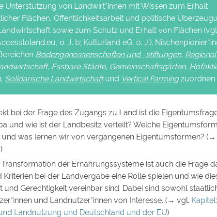
die Unterstützung von Landwirt*innen mit Wissen zum Erhalt
licher Flächen, Öffentlichkeitsarbeit und politische Überzeug
Landwirtschaft sowie zum Schutz und Erhalt von Flächen (vgl
 Accesstoland.eu, o. J. b; Kulturland eG, o. J.). Nischenpionier*
 Bereichen
Bodengenossenschaften und -stiftungen
,
Regional
Landwirtschaft
,
Essbare Städte
,
Gemeinschaftsgärten
,
Hofakti
n
,
Solidarische Landwirtschaft
und
Vertical Farming
zuordnen
pekt bei der Frage des Zugangs zu Land ist die Eigentumsfra
a und wie ist der Landbesitz verteilt? Welche Eigentumsform
 und was lernen wir von vergangenen Eigentumsformen? (→ 
?
)
e Transformation der Ernährungssysteme ist auch die Frage 
riterien bei der Landvergabe eine Rolle spielen und wie die
t und Gerechtigkeit vereinbar sind. Dabei sind sowohl staatlic
zer*innen und Landnutzer*innen von Interesse. (→ vgl.
Kapitel
und Landnutzung und Deutschland und der EU
)