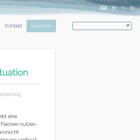
Kontakt
Spenden
🔎
tuation
lisierung:
ibt eine
e Flächen nutzen
rwünscht
efähigung umfasst