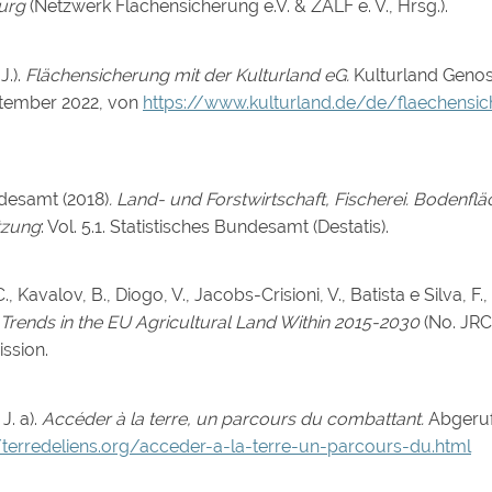
burg
(Netzwerk Flächensicherung e.V. & ZALF e. V., Hrsg.).
J.).
Flächensicherung mit der Kulturland eG.
Kulturland Genos
ptember 2022, von
https://www.kulturland.de/de/flaechensic
ndesamt (2018)
. Land- und Forstwirtschaft, Fischerei. Bodenfl
tzung
: Vol. 5.1. Statistisches Bundesamt (Destatis).
., Kavalov, B., Diogo, V., Jacobs-Crisioni, V., Batista e Silva, F.,
Trends in the EU Agricultural Land Within 2015-2030
(No. JRC
ssion.
J. a).
Accéder à la terre, un parcours du combattant.
Abgeruf
/terredeliens.org/acceder-a-la-terre-un-parcours-du.html