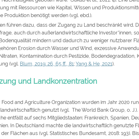
ung mit Ressourcen wie Kapital, Wissen und Produktionsmittel
he Produktion benötigt werden (vgl. ebd.).
ren führen dazu, dass der Zugang zu Land beschränkt wird. D
rage, auch durch außerlandwirtschaftliche Investor*innen, s
e Bodenqualität mindern und dadurch zu weniger nutzbarer Fl
 gehören Erosion durch Wasser und Wind, exzessive Anwend
itraten, Kontamination durch Pestizide, Bodendegradation, 
ung (vgl.
Blum, 2019: 26, 65 ff., 81
;
Yang & He, 2021
).
zung und Landkonzentration
Food and Agriculture Organization wurden im Jahr 2020 run
andwirtschaftlich genutzt (vgl. The World Bank Group, o. J.). 
che entfällt auf sechs Mitgliedstaaten: Frankreich, Spanien, De
ien. In Deutschland machte die landwirtschaftlich genutzte F
der Flächen aus (vgl. Statistisches Bundesamt, 2018: 193). B