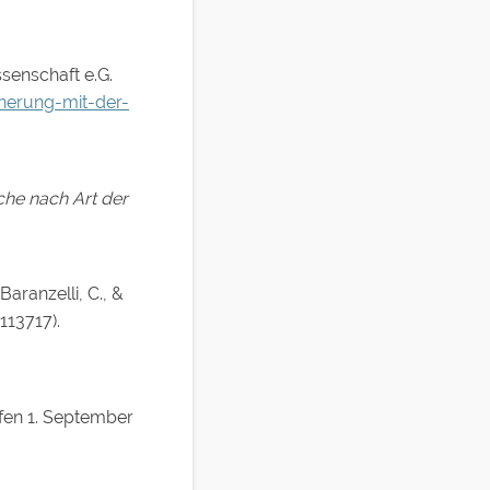
senschaft e.G.
herung-mit-der-
äche nach Art der
 Baranzelli, C., &
113717).
en 1. September