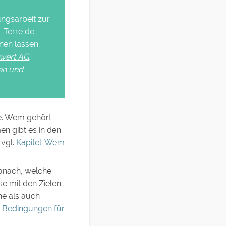
ungsarbeit zur
. Terre de
innen lassen
wert AG
,
en und
ge. Wem gehört
en gibt es in den
vgl.
Kapitel: Wem
danach, welche
se mit den Zielen
he als auch
: Bedingungen für