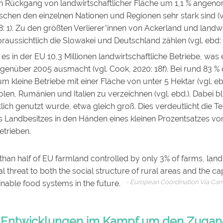
ein Rückgang von landwirtschaftlicher Fläche um 1,1 % ange
chen den einzelnen Nationen und Regionen sehr stark sind (v
018: 1). Zu den größten Verlierer*innen von Ackerland und landwi
aussichtlich die Slowakei und Deutschland zählen (vgl. ebd: 
es in der EU 10,3 Millionen landwirtschaftliche Betriebe, wa
enüber 2005 ausmacht (vgl. Cook, 2020: 18f). Bei rund 83 % 
um kleine Betriebe mit einer Fläche von unter 5 Hektar (vgl. eb
olen, Rumänien und Italien zu verzeichnen (vgl. ebd.). Dabei bl
tlich genutzt wurde, etwa gleich groß. Dies verdeutlicht die T
s Landbesitzes in den Händen eines kleinen Prozentsatzes vo
etrieben.
han half of EU farmland controlled by only 3% of farms, lan
eal threat to both the social structure of rural areas and the ca
European Coordination Via Cam
inable food systems in the future.
 Entwicklungen im Kampf um den Zuga