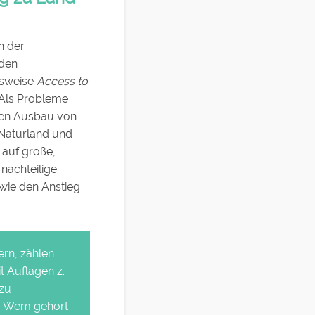
n der
 den
lsweise
Access to
 Als Probleme
 den Ausbau von
 Naturland und
 auf große,
nachteilige
wie den Anstieg
rn, zählen
t Auflagen z.
 zu
: Wem gehört