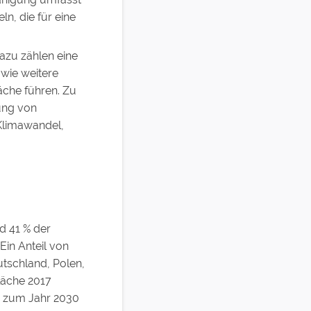
n, die für eine
azu zählen eine
owie weitere
äche führen. Zu
ung von
Klimawandel,
d 41 % der
Ein Anteil von
utschland, Polen,
läche 2017
is zum Jahr 2030