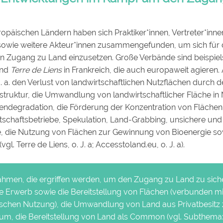
ropäischen Ländern haben sich Praktiker*innen, Vertreter*inne
t sowie weitere Akteur*innen zusammengefunden, um sich für
en Zugang zu Land einzusetzen. Große Verbände sind beispie
und
Terre de Liens
in Frankreich, die auch europaweit agieren.
. a. den Verlust von landwirtschaftlichen Nutzflächen durch
astruktur, die Umwandlung von landwirtschaftlicher Fläche in
ndegradation, die Förderung der Konzentration von Flächen
tschaftsbetriebe, Spekulation, Land-Grabbing, unsichere und 
e, die Nutzung von Flächen zur Gewinnung von Bioenergie so
gl. Terre de Liens, o. J. a; Accesstoland.eu, o. J. a).
men, die ergriffen werden, um den Zugang zu Land zu siche
ige Erwerb sowie die Bereitstellung von Flächen (verbunden mi
ischen Nutzung), die Umwandlung von Land aus Privatbesitz
m, die Bereitstellung von Land als Common (vgl.
Subthema