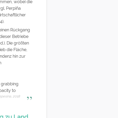
nommen, wobei die
gl. Perpiña
rtschaftlicher
4).
s einen Rückgang
dieser Betriebe
d.). Die größten
ieb die Fläche,
endenz hin zur
n
d grabbing
pacity to
pesina, 2018
ng zu Land