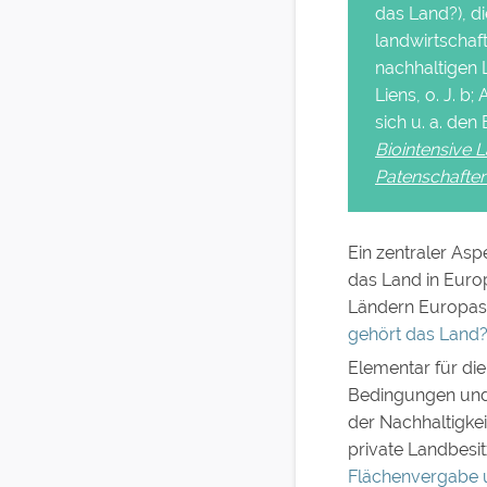
das Land?
), 
landwirtschaft
nachhaltigen 
Liens, o. J. b;
sich u. a. den
Biointensive 
Patenschafte
Ein zentraler As
das Land in Europ
Ländern Europas
gehört das Land
Elementar für di
Bedingungen und K
der Nachhaltigkei
private Landbesit
Flächenvergabe 