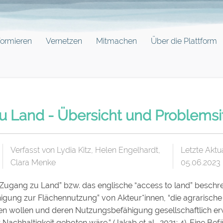
formieren
Vernetzen
Mitmachen
Über die Plattform
 Land - Übersicht und Problemsi
Verfasst von Lydia Kitz, Helen Engelhardt,
Letzte Aktua
Clara Menke
05.06.2023
Zugang zu Land” bzw. das englische “access to land” beschre
ähigung zur Flächennutzung” von Akteur*innen, “die agrarisch
en wollen und deren Nutzungsbefähigung gesellschaftlich e
r Nachhaltigkeit geboten wäre.” (Jakab et al., 2021: 4). Eine B